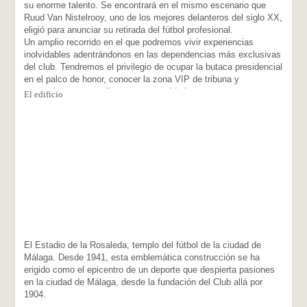
su enorme talento. Se encontrará en el mismo escenario que
Ruud Van Nistelrooy, uno de los mejores delanteros del siglo XX,
eligió para anunciar su retirada del fútbol profesional.
Un amplio recorrido en el que podremos vivir experiencias
inolvidables adentrándonos en las dependencias más exclusivas
del club. Tendremos el privilegio de ocupar la butaca presidencial
en el palco de honor, conocer la zona VIP de tribuna y
convertirnos por un día, en una autoridad para comparecer
El edificio
después en la sala de prensa como si fuéramos el entrenador o
uno de los jugadores.
El túnel de vestuarios y acceso al terreno de juego, una de las
áreas exclusivas destinadas a los deportistas, ofrece al visitante
la ocasión de acceder a los vestuarios, y ocupar los banquillos
en los aledaños del césped.
Finalmente la sala del museo nos permitirá conocer una
centenaria historia de amor, la de la ciudad de Málaga con su
club de fútbol. Porque desde su fundación en 1904, hasta hoy la
ciudad y su equipo llevan más de 100 años vinculados. Más de
100 años de pasión por el fútbol.
El Estadio de la Rosaleda, templo del fútbol de la ciudad de
Málaga. Desde 1941, esta emblemática construcción se ha
erigido como el epicentro de un deporte que despierta pasiones
en la ciudad de Málaga, desde la fundación del Club allá por
1904.