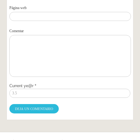
Página web
Comentar
Current ye@r
*