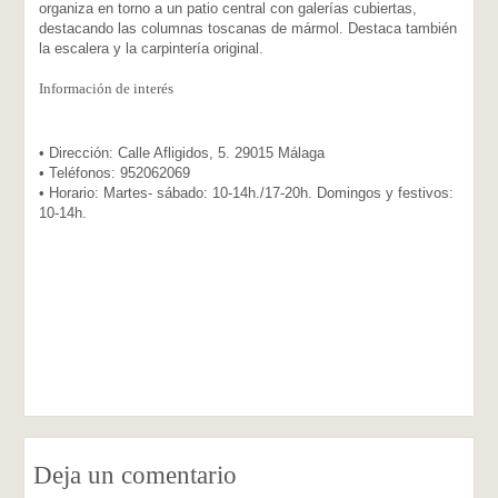
Pedro de Mena representante de la imaginería religiosa del siglo
organiza en torno a un patio central con galerías cubiertas,
XVII cuya casa se ha restaurado para albergar la sede de este
destacando las columnas toscanas de mármol. Destaca también
museo.
la escalera y la carpintería original.
Información de interés
• Dirección: Calle Afligidos, 5. 29015 Málaga
• Teléfonos: 952062069
• Horario: Martes- sábado: 10-14h./17-20h. Domingos y festivos:
10-14h.
Deja un comentario