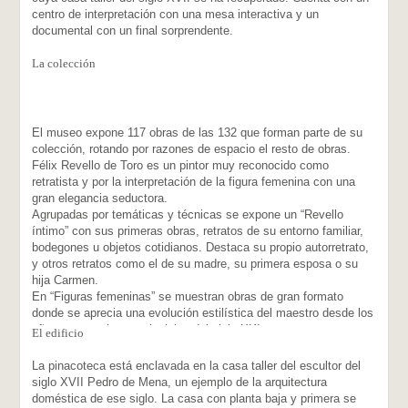
centro de interpretación con una mesa interactiva y un
documental con un final sorprendente.
La colección
El museo expone 117 obras de las 132 que forman parte de su
colección, rotando por razones de espacio el resto de obras.
Félix Revello de Toro es un pintor muy reconocido como
retratista y por la interpretación de la figura femenina con una
gran elegancia seductora.
Agrupadas por temáticas y técnicas se expone un “Revello
íntimo” con sus primeras obras, retratos de su entorno familiar,
bodegones u objetos cotidianos. Destaca su propio autorretrato,
y otros retratos como el de su madre, su primera esposa o su
hija Carmen.
En “Figuras femeninas” se muestran obras de gran formato
donde se aprecia una evolución estilística del maestro desde los
años sesenta hasta principios del siglo XXI.
El edificio
Las salas 5 y 6 contienen bocetos y dibujos del pintor mientras
que la exposición finaliza con la obra “Sumida en el sueño”, una
La pinacoteca está enclavada en la casa taller del escultor del
de las más queridas por el pintor.
siglo XVII Pedro de Mena, un ejemplo de la arquitectura
El museo también cuenta con un centro de interpretación de
doméstica de ese siglo. La casa con planta baja y primera se