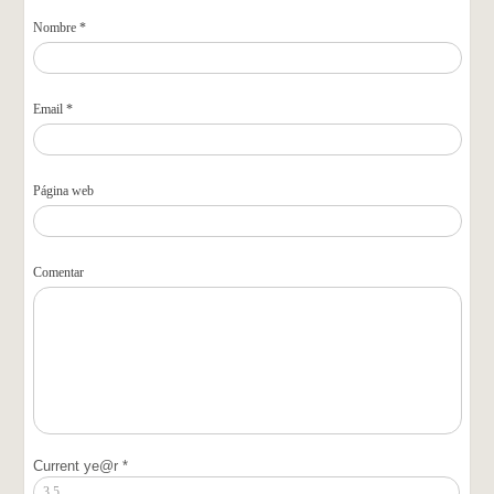
Nombre *
Email *
Página web
Comentar
Current ye@r
*