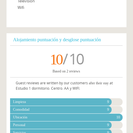
Televisión
Wifi
Alojamiento puntuación y desglose puntuación
/ 10
10
Based on 2 reviews
Guest reviews are written by our customers
at
after their stay
Estudio 1 dormitorio. Centro. AA y WIFI.
Limpieza
9
Comodidad
9
Ubicación
10
Personal
9
Servicios
9