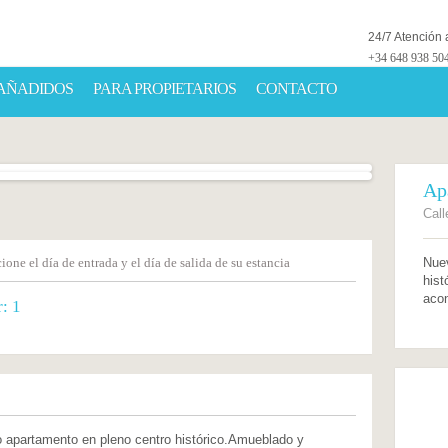
24/7 Atención a
+34 648 938 50
 AÑADIDOS
PARA PROPIETARIOS
CONTACTO
Ap
Call
ione el día de entrada y el día de salida de su estancia
Nue
hist
acon
r:
1
apartamento en pleno centro histórico.Amueblado y