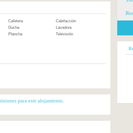
Res
Cafetera
Calefacción
Ducha
Lavadora
Plancha
Televisión
Re
iniones para este alojamiento.