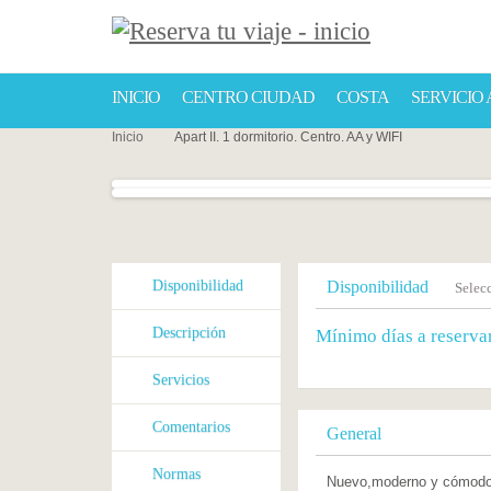
INICIO
CENTRO CIUDAD
COSTA
SERVICIO
Inicio
Apart II. 1 dormitorio. Centro. AA y WIFI
Disponibilidad
Disponibilidad
Selecc
Descripción
Mínimo días a reserva
Servicios
Comentarios
General
Normas
Nuevo,moderno y cómodo 