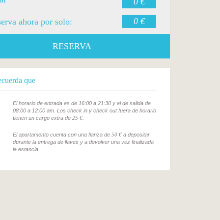
0 €
0 €
erva ahora por solo:
RESERVA
cuerda que
El horario de entrada es de 16:00 a 21:30 y el de salida de
08:00 a 12:00 am. Los check in y check out fuera de horario
tienen un cargo extra de
25 €
.
El apartamento cuenta con una fianza de
50 €
a depositar
durante la entrega de llaves y a devolver una vez finalizada
la estancia