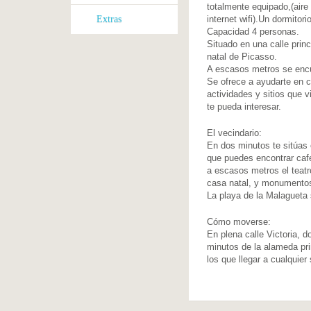
totalmente equipado,(aire 
Extras
internet wifi).Un dormitor
Capacidad 4 personas.
Situado en una calle prin
natal de Picasso.
A escasos metros se encu
Se ofrece a ayudarte en 
actividades y sitios que 
te pueda interesar.
El vecindario:
En dos minutos te sitúas 
que puedes encontrar caf
a escasos metros el teat
casa natal, y monumentos
La playa de la Malagueta
Cómo moverse:
En plena calle Victoria, 
minutos de la alameda pri
los que llegar a cualquier s