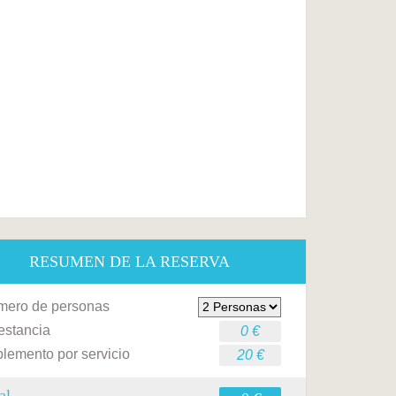
RESUMEN DE LA RESERVA
ero de personas
estancia
0 €
lemento por servicio
20 €
al