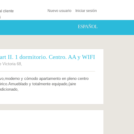
Nuevo usuario
Iniciar sesión
l cliente
4
ESPAÑOL
art II. 1 dormitorio. Centro. AA y WIFI
e Victoria 68,
vo,moderno y cómodo apartamento en pleno centro
órico.Amueblado y totalmente equipado,(aire
dicionado,