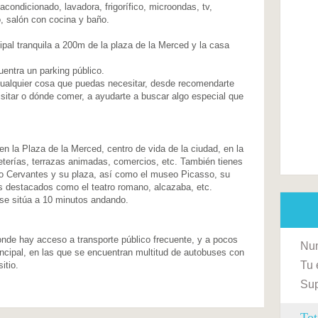
acondicionado, lavadora, frigorífico, microondas, tv,
io, salón con cocina y baño.
cipal tranquila a 200m de la plaza de la Merced y la casa
entra un parking público.
cualquier cosa que puedas necesitar, desde recomendarte
visitar o dónde comer, a ayudarte a buscar algo especial que
en la Plaza de la Merced, centro de vida de la ciudad, en la
eterías, terrazas animadas, comercios, etc. También tienes
ro Cervantes y su plaza, así como el museo Picasso, su
 destacados como el teatro romano, alcazaba, etc.
 se sitúa a 10 minutos andando.
donde hay acceso a transporte público frecuente, y a pocos
Num
ncipal, en las que se encuentran multitud de autobuses con
Tu 
itio.
Sup
Tot