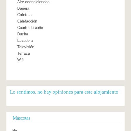
Aire acondicionado
Bañera
Cafetera
Calefacción
Cuarto de baño
Ducha
Lavadora
Televisión
Terraza
Wifi
Lo sentimos, no hay opiniones para este alojamiento.
Mascotas
No