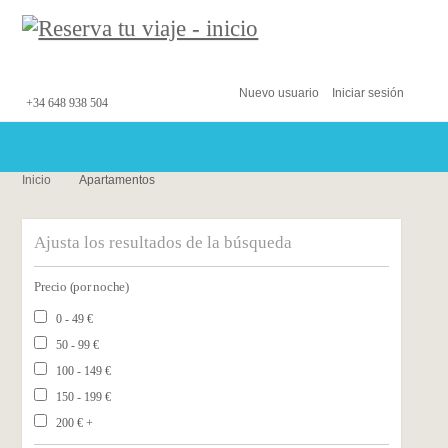
Nuevo usuario
Iniciar sesión
+34 648 938 504
Inicio
Apartamentos
Ajusta los resultados de la búsqueda
Precio (por noche)
0 - 49
€
50 - 99
€
100 - 149
€
150 - 199
€
200
€
+