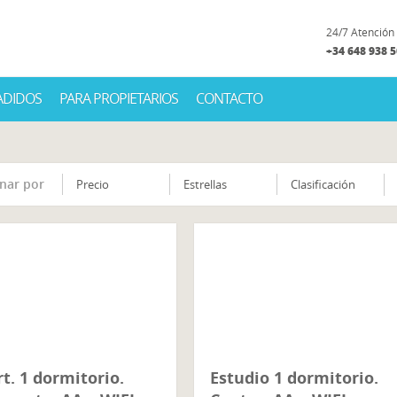
24/7 Atención 
+34 648 938 
ADIDOS
PARA PROPIETARIOS
CONTACTO
nar por
Precio
Estrellas
Clasificación
t. 1 dormitorio.
Estudio 1 dormitorio.