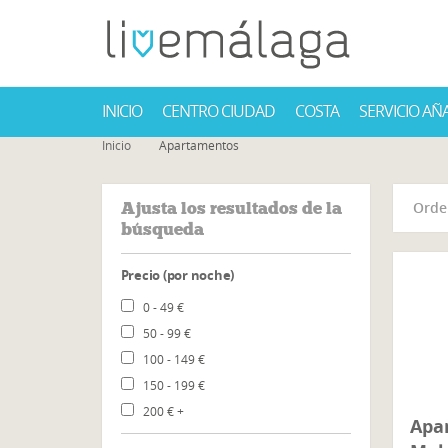
INICIO
CENTRO CIUDAD
COSTA
SERVICIO AÑ
Inicio
Apartamentos
Ajusta los resultados de la
Orde
búsqueda
Precio (por noche)
0 - 49
€
50 - 99
€
100 - 149
€
150 - 199
€
200
€
+
Apar