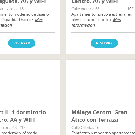
agueta. AA y WIFI
Centro. AA y WIFI
San Nicolas 15
Calle Victoria 68
10/
amento moderno de diseño
Apartamento nuevo a estrenar en
. Capacidad hasta 4
Más
pleno centro histórico,
Más
mación
información
RESERVAR
RESERVAR
t II. 1 dormitorio.
Málaga Centro. Gran
ro. AA y WIFI
Ático con Terraza
Victoria 68, 5ºD
Calle Ollerías 16
,moderno y cómodo
Fantástico y moderno apartament