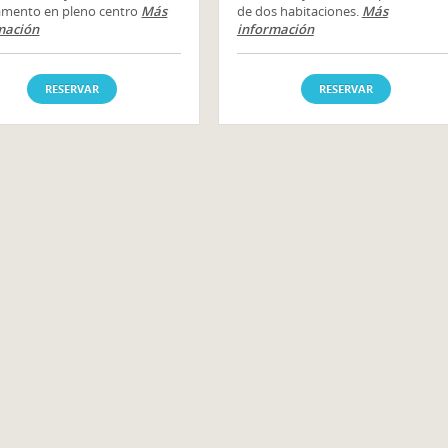
amento en pleno centro
Más
de dos habitaciones.
Más
mación
información
RESERVAR
RESERVAR