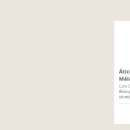
Átic
Mál
Calle 
Ático 
un es