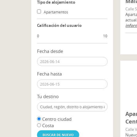
Mal
Tipo de alojamiento
Calle 
Apartamentos
Apart
actual
Calificación del usuario
infor
0
10
Fecha desde
Fecha hasta
Tu destino
Apar
Centro ciudad
Cent
Costa
Calle 
Nuevo